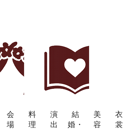
会
料
演
結
美
衣
場
理
出
婚・
容
裳